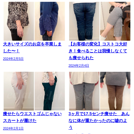
大きいサイズのお店を卒業しま
【お客様の変化】コストコ大好
した〜！
き！食べることは我慢しなくて
も痩せられた
2024年2月5日
2024年2月4日
痩せたらウエストゴムじゃない
3ヶ月で17.5センチ痩せた あん
スカートが履けた
なに体が重たかったのに嘘のよ
う
2024年2月1日