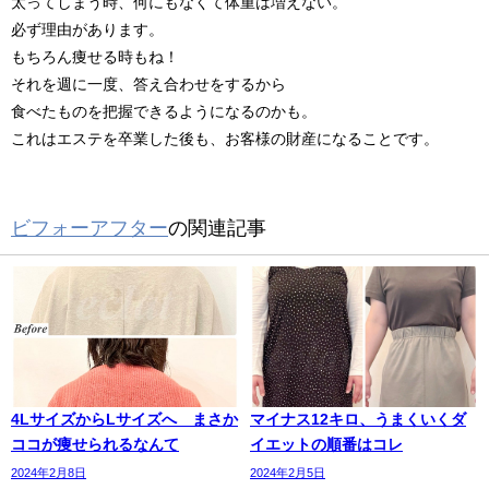
太ってしまう時、何にもなくて体重は増えない。
必ず理由があります。
もちろん痩せる時もね！
それを週に一度、答え合わせをするから
食べたものを把握できるようになるのかも。
これはエステを卒業した後も、お客様の財産になることです。
ビフォーアフター
の関連記事
4LサイズからLサイズへ まさか
マイナス12キロ、うまくいくダ
ココが痩せられるなんて
イエットの順番はコレ
2024年2月8日
2024年2月5日