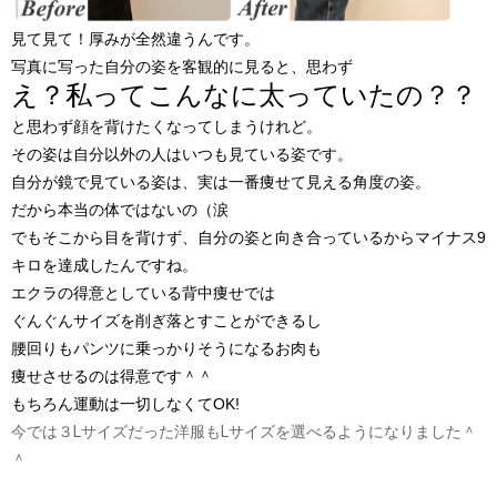
見て見て！厚みが全然違うんです。
写真に写った自分の姿を客観的に見ると、思わず
え？私ってこんなに太っていたの？？
と思わず顔を背けたくなってしまうけれど。
その姿は自分以外の人はいつも見ている姿です。
自分が鏡で見ている姿は、実は一番痩せて見える角度の姿。
だから本当の体ではないの（涙
でもそこから目を背けず、自分の姿と向き合っているからマイナス9
キロを達成したんですね。
エクラの得意としている背中痩せでは
ぐんぐんサイズを削ぎ落とすことができるし
腰回りもパンツに乗っかりそうになるお肉も
痩せさせるのは得意です＾＾
もちろん運動は一切しなくてOK!
今では３Lサイズだった洋服もLサイズを選べるようになりました＾
＾