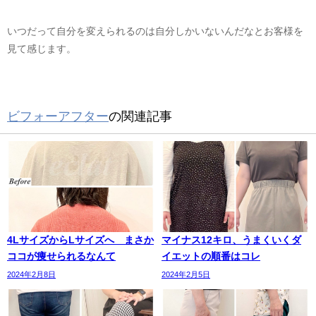
いつだって自分を変えられるのは自分しかいないんだなとお客様を
見て感じます。
ビフォーアフター
の関連記事
4LサイズからLサイズへ まさか
マイナス12キロ、うまくいくダ
ココが痩せられるなんて
イエットの順番はコレ
2024年2月8日
2024年2月5日