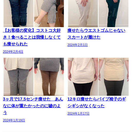
【お客様の変化】コストコ大好
痩せたらウエストゴムじゃない
き！食べることは我慢しなくて
スカートが履けた
も痩せられた
2024年2月1日
2024年2月4日
3ヶ月で17.5センチ痩せた あん
12キロ痩せたらパイプ椅子のギ
なに体が重たかったのに嘘のよ
シギシがなくなった
う
2024年1月17日
2024年1月19日